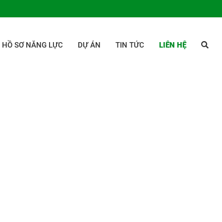
HỒ SƠ NĂNG LỰC
DỰ ÁN
TIN TỨC
LIÊN HỆ