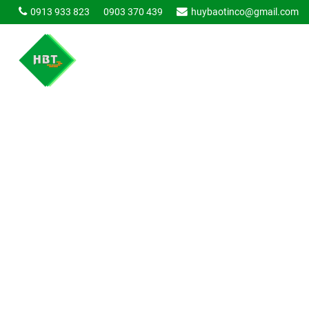
0913 933 823
0903 370 439
huybaotinco@gmail.com