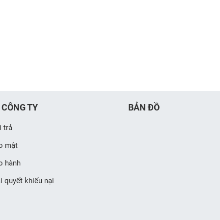
 CÔNG TY
BẢN ĐỒ
 trả
o mật
o hành
i quyết khiếu nại