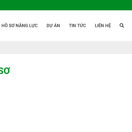
HỒ SƠ NĂNG LỰC
DỰ ÁN
TIN TỨC
LIÊN HỆ
SƠ