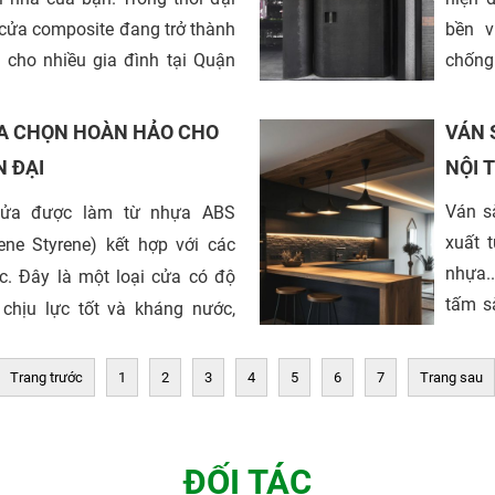
 cửa composite đang trở thành
bền v
 cho nhiều gia đình tại Quận
chống
y Huy Bảo Tín tự hào là một
hàng đ
ị cung cấp và lắp đặt cửa
tại k
ỰA CHỌN HOÀN HẢO CHO
VÁN 
u, mang đến cho khách hàng
loại c
N ĐẠI
NỘI 
 lượng cùng dịch vụ tận tâm.
cửa được làm từ nhựa ABS
Ván s
 hãy cùng khám phá lý do tại
xuất 
diene Styrene) kết hợp với các
lại được ưa chuộng và những
nhựa.
ác. Đây là một loại cửa có độ
tấm s
chịu lực tốt và kháng nước,
mang 
 quả.
nhưng
Trang trước
1
2
3
4
5
6
7
Trang sau
trong 
ĐỐI TÁC