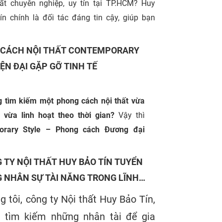
hất chuyên nghiệp, uy tín tại TP.HCM? Huy
ín chính là đối tác đáng tin cậy, giúp bạn
thực hóa không gian sống và làm việc mơ
CÁCH NỘI THẤT CONTEMPORARY
IỆN ĐẠI GẶP GỠ TINH TẾ
 tìm kiếm một phong cách nội thất vừa
, vừa linh hoạt theo thời gian?
Vậy thì
orary Style – Phong cách Đương đại
 lựa chọn hoàn hảo dành cho bạn. Trong
này,
Huy Bảo Tín
sẽ cùng bạn khám phá
 TY NỘI THẤT HUY BẢO TÍN TUYỂN
cạnh của phong cách này: từ định nghĩa,
 NHÂN SỰ TÀI NĂNG TRONG LĨNH
 nhận diện, đến lý do vì sao nó ngày
NỘI THẤT, THIẾT KẾ VÀ QUẢN LÝ
g tôi, công ty Nội thất Huy Bảo Tín,
c ưa chuộng trong các không gian sống
 TRÌNH
 tìm kiếm những nhân tài để gia