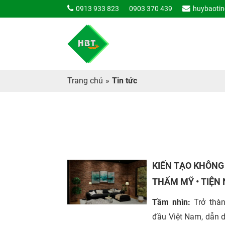
0913 933 823
0903 370 439
huybaoti
Trang chủ
»
Tin tức
KIẾN TẠO KHÔNG
THẨM MỸ • TIỆN 
Tầm nhìn:
Trở thàn
đầu Việt Nam, dẫn d