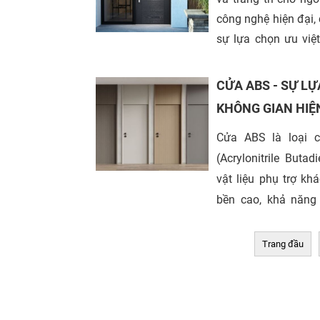
công nghệ hiện đại,
sự lựa chọn ưu việt
10, TP.HCM. Công t
trong những đơn v
CỬA ABS - SỰ L
composite hàng đầ
KHÔNG GIAN HIỆ
những sản phẩm chất
Cửa ABS là loại 
Trong bài viết này,
(Acrylonitrile Buta
sao cửa composite 
vật liệu phụ trợ kh
lợi ích của nó.
bền cao, khả năng 
chống mối mọt hiệu
Trang đầu