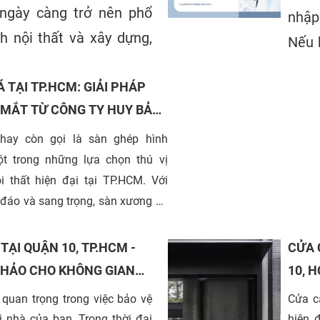
 ngày càng trở nên phổ
nhập
h nội thất và xây dựng,
Nếu 
ng môi trường khí hậu ẩm
dựng
 TẠI TP.HCM: GIẢI PHÁP
M. Với những ưu điểm
chún
 MẮT TỪ CÔNG TY HUY BẢO
ính năng và thẩm mỹ, gỗ
sống
hông chỉ là sự lựa chọn
hay còn gọi là sàn ghép hình
t trong những lựa chọn thú vị
còn mang lại nhiều lợi
ội thất hiện đại tại TP.HCM. Với
 dụng.
 đáo và sang trọng, sàn xương cá
 xu hướng mới cho không gian
c. Công ty Huy Bảo Tín tự hào
ẠI QUẬN 10, TP.HCM -
CỬA 
thiết kế và thi công sàn xương cá
 HẢO CHO KHÔNG GIAN
10, 
 đáp ứng mọi nhu cầu của khách
 TY HUY BẢO TÍN
NGÔI
 quan trọng trong việc bảo vệ
Cửa c
 TP.HCM.
ôi nhà của bạn. Trong thời đại
hiện 