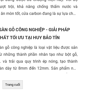
ượt trội, khả năng chống thấm nước và
 ăn mòn tốt, cửa carbon đang là sự lựa chọn
ầu cho nhiều công trình xây dựng. Đặc biệt,
hu vực Quận 10, TP.HCM, nhu cầu sử dụng
SÀN GỖ CÔNG NGHIỆP - GIẢI PHÁP
ửa này ngày càng tăng cao.
THẤT TỐI ƯU TẠI HUY BẢO TÍN
àn gỗ công nghiệp là loại vật liệu được sản
từ những thành phần nhân tạo như bột gỗ,
.. và trải qua quy trình ép nóng, tạo thành
àn dày từ 8mm đến 12mm. Sản phẩm này
đến vẻ đẹp tự nhiên giống như gỗ thật,
 lại có giá thành hợp lý hơn và dễ dàng
Trang cuối
quá trình thi công.