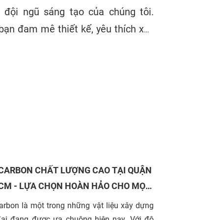
 đội ngũ sáng tạo của chúng tôi.
bạn đam mê thiết kế, yêu thích xây
 và kinh doanh, hãy tham gia cùng
g tôi để tạo ra những không gian
 đẹp và chất lượng.
CARBON CHẤT LƯỢNG CAO TẠI QUẬN
HCM - LỰA CHỌN HOÀN HẢO CHO MỌI
 NHÀ
arbon là một trong những vật liệu xây dựng
đại đang được ưa chuộng hiện nay. Với độ