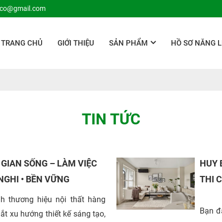
nco@gmail.com
TRANG CHỦ
GIỚI THIỆU
SẢN PHẨM
HỒ SƠ NĂNG 
TIN TỨC
 GIAN SỐNG – LÀM VIỆC
HUY 
NGHI • BỀN VỮNG
THI 
h thương hiệu nội thất hàng
Bạn đa
ắt xu hướng thiết kế sáng tạo,