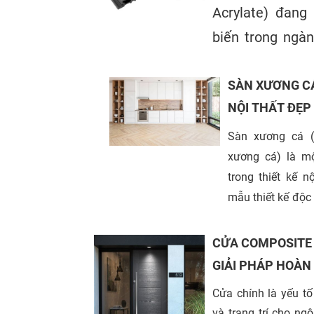
Acrylate) đang
biến trong ngàn
đặc biệt là tro
SÀN XƯƠNG CÁ
ướt của TP.HC
NỘI THẤT ĐẸP
vượt trội về t
TÍN
nhựa phủ ASA k
Sàn xương cá (
xương cá) là mộ
thông minh mà 
trong thiết kế n
ích cho người sử
mẫu thiết kế độc
đang trở thành
sống và làm việ
CỬA COMPOSITE T
cung cấp dịch vụ 
GIẢI PHÁP HOÀN
chất lượng cao,
SỐNG CÙNG CÔNG
Cửa chính là yếu tố
hàng tại khu vực
và trang trí cho ng