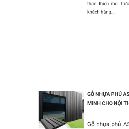
thân thiện môi trư
khách hàng.
Sứ mệnh:
Biến ý tư
những không gian
thẩm mỹ, công năng
ấm và nơi làm việc c
GỖ NHỰA PHỦ AS
MINH CHO NỘI TH
Gỗ nhựa phủ ASA